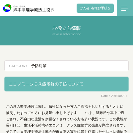
ご入会･各種お手続き
お役立ち情報
News & Information
予防対策
CATEGORY：
エコノミークラス症候群の予防について
Date：2016/04/21
この度の熊本地震に関し、犠牲になった方のご冥福をお祈りするとともに、
被災したすべての方にお見舞い申し上げます。 いま、避難所や車中で過
ごされ、不自由な生活を余儀なくされている方も多い状況です。この状態が
長引けば、生活不活発病やエコノミークラス症候群の発生が懸念されます。
そこで、日本理学療法士協会が東日本大震災に際し作成した生活不活発病予