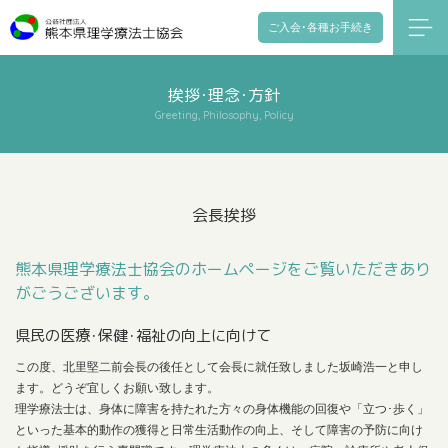
ご入会･各種お手続き
挨拶･理念･方針
Greeting, Philosophy, Policy
会長挨拶
熊本県理学療法士協会のホームページをご覧いただきあり
がごうございます。
県民の医療･保健･福祉の向上に向けて
この度、北里堅二前会長の後任として会長に就任致しました坂崎浩一と申し
ます。どうぞ宜しくお願い致します。
理学療法士は、身体に障害を持たれた方々の身体機能の回復や「立つ･歩く」
といった基本的動作の獲得と日常生活動作の向上、そして障害の予防に向け