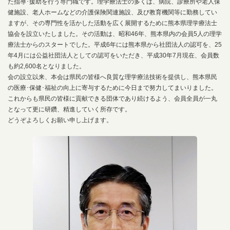
た指導･援助を行う専門職です。理学療法士の多くは、病院、診療所や老人保
健施設、老人ホームなどの介護保険関連施設、及び教育機関等に勤務してい
ますが、その専門性を活かした活動を広く展開するために熊本県理学療法士
協会を設立いたしました。その活動は、昭和46年、熊本県内の会員5人の理学
療法士からのスタートでした。平成6年には熊本県から社団法人の認可を、25
年4月には公益社団法人としての認可をいただき、平成30年7月現在、会員数
も約2,600名となりました。
会の設立以来、本会は県民の皆様へ良質な理学療法技術を提供し、熊本県民
の医療･保健･福祉の向上に寄与するために今日まで努力してまいりました。
これからも県民の皆様に貢献できる団体であり続けるよう、会員全員が一丸
となって更に研鑽、精進していく所存です。
どうぞよろしくお願い申し上げます。