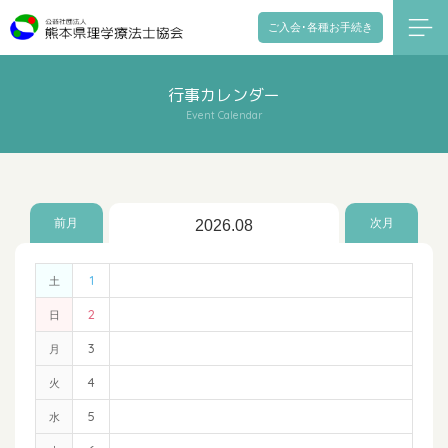
ご入会･各種お手続き
行事カレンダー
Event Calendar
前月
次月
2026.08
1
土
2
日
3
月
4
火
5
水