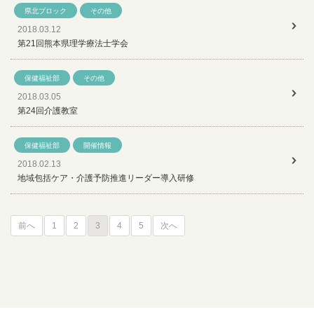
県北ブロック
その他
2018.03.12
第21回熊本県理学療法士学会
保健福祉部
その他
2018.03.05
第24回介護教室
保健福祉部
開催情報
2018.02.13
地域包括ケア・介護予防推進リーダー導入研修
前へ
1
2
3
4
5
次へ