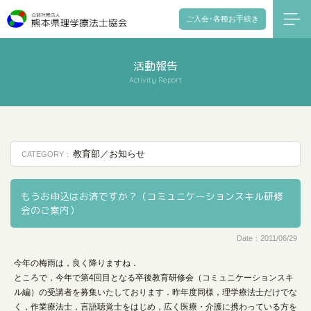
ご入会･各種お手続き
活動報告
Activity Report
教育部／お知らせ
CATEGORY：
もうお申込はお済ですか？（コミュニケーションスキル研修
会のご案内）
Date：2011/06/29
今年の梅雨は，良く降りますね．
ところで，今年で第4回目となる卒後教育研修会（コミュニケーションスキ
ル編）の受講者を募集いたしております．昨年度同様，理学療法士だけでな
く，作業療法士，言語聴覚士をはじめ，広く医療・介護に携わっている方を