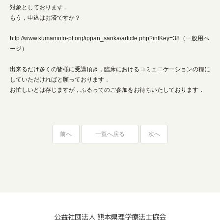
対象としております．
もう，申込はお済ですか？
http://www.kumamoto-pt.org/ippan_sanka/article.php?intKey=38
（一般用ペ
ージ）
出来るだけ多くの皆様に受講頂き，臨床におけるコミュニケーションの糧に
していただければと願っております．
お忙しいとは存じますが，ふるってのご参加をお待ちいたしております．
前へ
一覧へ戻る
次へ
公益社団法人 熊本県理学療法士協会