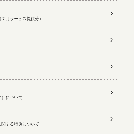
（７月サービス提供分）
等）について
に関する特例について