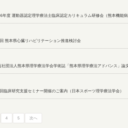
026年度 運動器認定理学療法士臨床認定カリキュラム研修会（熊本機能
7回 熊本県心臓リハビリテーション推進検討会
益社団法人熊本県理学療法学会学術誌「熊本県理学療法アドバンス」論
8回臨床研究支援セミナー開催のご案内（日本スポーツ理学療法学会）
4
5
次へ