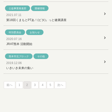
公益事業推進部
開催情報
2021.07.11
第18回くまもとPTあ！(ピタ)』っと健康講座
特別委員会
お知らせ
2020.07.16
JRAT熊本 活動開始
熊本市北ブロック
その他
2019.12.06
いきいき未来の集い
前へ
1
2
3
4
5
次へ