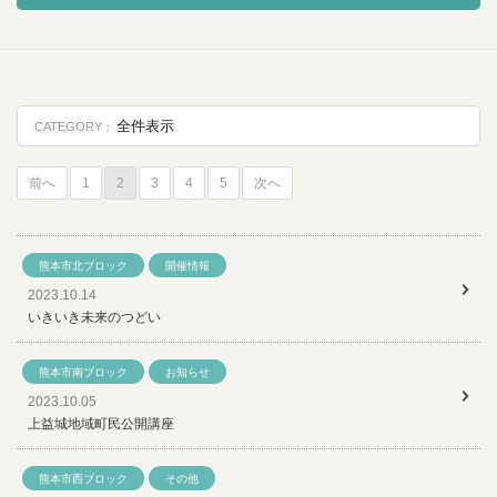
全件表示
CATEGORY：
前へ
1
2
3
4
5
次へ
熊本市北ブロック
開催情報
2023.10.14
いきいき未来のつどい
熊本市南ブロック
お知らせ
2023.10.05
上益城地域町民公開講座
熊本市西ブロック
その他